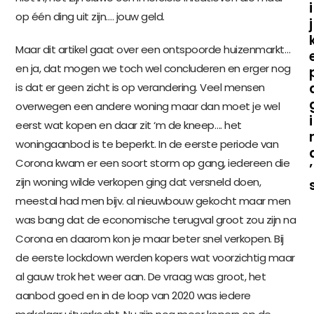
i
op één ding uit zijn…. jouw geld.
j
Maar dit artikel gaat over een ontspoorde huizenmarkt…
en ja, dat mogen we toch wel concluderen en erger nog
is dat er geen zicht is op verandering. Veel mensen
overwegen een andere woning maar dan moet je wel
i
eerst wat kopen en daar zit ‘m de kneep…. het
woningaanbod is te beperkt. In de eerste periode van
Corona kwam er een soort storm op gang, iedereen die
’
zijn woning wilde verkopen ging dat versneld doen,
meestal had men bijv. al nieuwbouw gekocht maar men
was bang dat de economische terugval groot zou zijn na
Corona en daarom kon je maar beter snel verkopen. Bij
de eerste lockdown werden kopers wat voorzichtig maar
al gauw trok het weer aan. De vraag was groot, het
aanbod goed en in de loop van 2020 was iedere