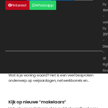
by
Pinterest
Whatsapp
XM
-
we
by
20
-
Gerelateerde berichten
Dis
-
All
Rig
Taxeren en marktwaarde
Re
Wat is je woning waard? Het is een veel besproken
onderwerp op verjaardagen, netwerkborrels en…
Kijk op nieuwe “makelaars”