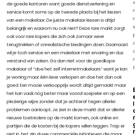
de goede kantoren want goede dienstverlening en
service komt soms op de tweede plaats bij het kiezen
van een makelaar. De juiste makelaar kiezen is altijd
belangrijk en waarom nu ook niet? Deze rare markt zorgt
p
ook voor rare kopers die zich ook zomaar weer
terugtrekken of onrealistische biedingen doen. Daarnaast
wil je toch service en een makelaar met ervaring en dus
verstand van zaken. Ga dan niet voor de goedkope
t
makelaar of “doe het zelf internetmakelaars” want je kan
je woning maar één keer verkopen en doe het dan ook
goed. Een mooie verkoopprijs wordt altijd gemaakt maar
het kan vaak nóg beter maar vooral soepeler en op een
plezierige wijze zonder dat je achteraf tegen allerlei
l
problemen aanloopt. Je ziet in deze markt dat er allerlei
nieuwe toetreders op de markt komen, ook online en
partijen die de kosten bij de kopers willen leggen. Trap er
niet in, het zijn sluwe commerciële initiatieven die maar