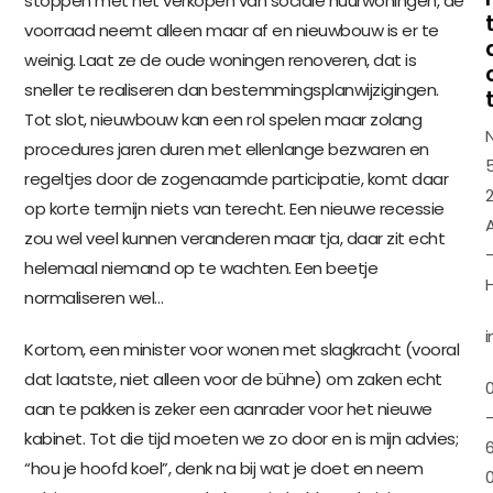
stoppen met het verkopen van sociale huurwoningen, de
voorraad neemt alleen maar af en nieuwbouw is er te
weinig. Laat ze de oude woningen renoveren, dat is
sneller te realiseren dan bestemmingsplanwijzigingen.
Tot slot, nieuwbouw kan een rol spelen maar zolang
N
procedures jaren duren met ellenlange bezwaren en
regeltjes door de zogenaamde participatie, komt daar
2
op korte termijn niets van terecht. Een nieuwe recessie
zou wel veel kunnen veranderen maar tja, daar zit echt
helemaal niemand op te wachten. Een beetje
normaliseren wel…
Kortom, een minister voor wonen met slagkracht (vooral
dat laatste, niet alleen voor de bühne) om zaken echt
aan te pakken is zeker een aanrader voor het nieuwe
kabinet. Tot die tijd moeten we zo door en is mijn advies;
“hou je hoofd koel”, denk na bij wat je doet en neem