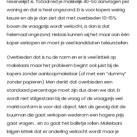
reservelijst is. Totaal red je makkelijk 40-50 aanvragen per
woning en dat is heel ongezond. Er is voor kopers weinig
keuze en als je dan ziet dat met overbieden 10-15%
boven de vraagprijs wordt verkocht, is dan is dat
helemaal ongezond. Helaas kunnen wij het maar aan één
koper verkopen en moet je veel kandidaten teleurstellen.
Overbieden dat is nu de norm en er is veel kritiek op
makelaars maar het probleem begint ook juist bij de
kopers zonder aankoopmakelaar (of met een “dummy”
zonder papieren). Men denkt dat overbieden een
standaard percentage moet zijn dus doen we dat. Er
wordt niet stilgestaan bij de vraag of de vraagprijs wel
marktconform is voor dat object. Met als gevolg dat de
buurman die gaat verkopen wederom een hogere prijs
gaat vragen… en zo gaat het balletje rollen. Makelaars
krijgen kritiek dat er onderling verkocht wordt maar je