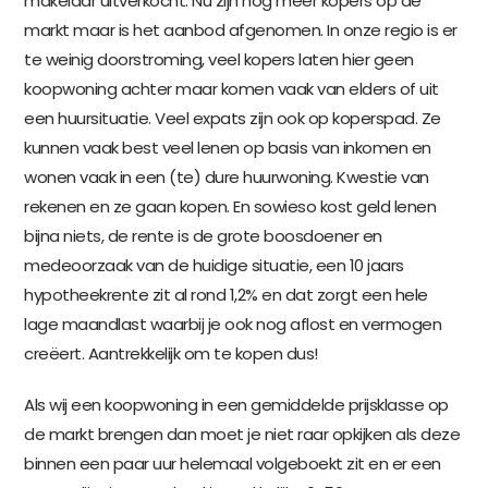
makelaar uitverkocht. Nu zijn nog meer kopers op de
markt maar is het aanbod afgenomen. In onze regio is er
te weinig doorstroming, veel kopers laten hier geen
koopwoning achter maar komen vaak van elders of uit
een huursituatie. Veel expats zijn ook op koperspad. Ze
kunnen vaak best veel lenen op basis van inkomen en
wonen vaak in een (te) dure huurwoning. Kwestie van
rekenen en ze gaan kopen. En sowieso kost geld lenen
bijna niets, de rente is de grote boosdoener en
medeoorzaak van de huidige situatie, een 10 jaars
hypotheekrente zit al rond 1,2% en dat zorgt een hele
lage maandlast waarbij je ook nog aflost en vermogen
creëert. Aantrekkelijk om te kopen dus!
Als wij een koopwoning in een gemiddelde prijsklasse op
de markt brengen dan moet je niet raar opkijken als deze
binnen een paar uur helemaal volgeboekt zit en er een