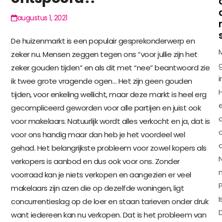
augustus 1, 2021
De huizenmarkt is een populair gesprekonderwerp en
zeker nu. Mensen zeggen tegen ons “voor jullie zijn het
zeker gouden tijden” en als dit met “nee” beantwoord zie
i
ik twee grote vragende ogen… Het zijn geen gouden
tijden, voor enkeling wellicht, maar deze markt is heel erg
gecompliceerd geworden voor alle partijen en juist ook
d
voor makelaars. Natuurlijk wordt alles verkocht en ja, dat is
voor ons handig maar dan heb je het voordeel wel
gehad. Het belangrijkste probleem voor zowel kopers als
verkopers is aanbod en dus ook voor ons. Zonder
voorraad kan je niets verkopen en aangezien er veel
P
makelaars zijn azen die op dezelfde woningen, ligt
I
concurrentieslag op de loer en staan tarieven onder druk
want iedereen kan nu verkopen. Dat is het probleem van