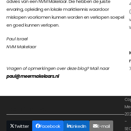
advies van een NVM Makelaar. Die hebben de juiste
ervaring, opleiding en lokale marktkennis waardoor
miskopen voorkomen kunnen worden en verkopen soepel
en goed kunnen verlopen.
Paul Israel
NVM Makelaar
Vragen of opmerkingen over deze blog? Mail naar
paul@meermakelaars.nl
Cop
Me
Deel dit artikel
20
-
Twitter
Facebook
LinkedIn
E-mail
SE